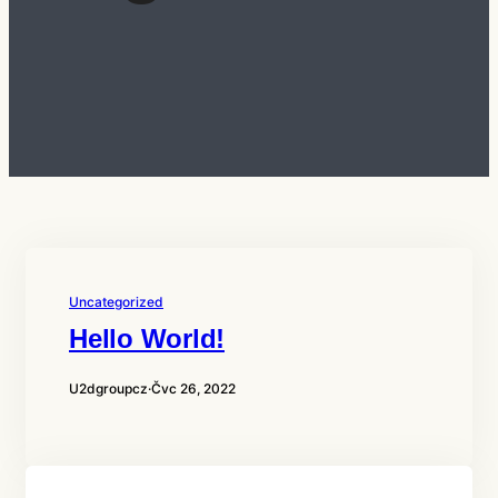
Uncategorized
Hello World!
U2dgroupcz
·
Čvc 26, 2022