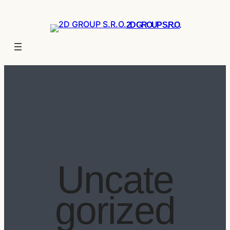
Přeskočit
Na
2D GROUP S.r.o.
Obsah
Uncate
Gorized